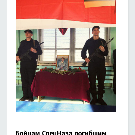
Бойцам СпецНаза погибшим