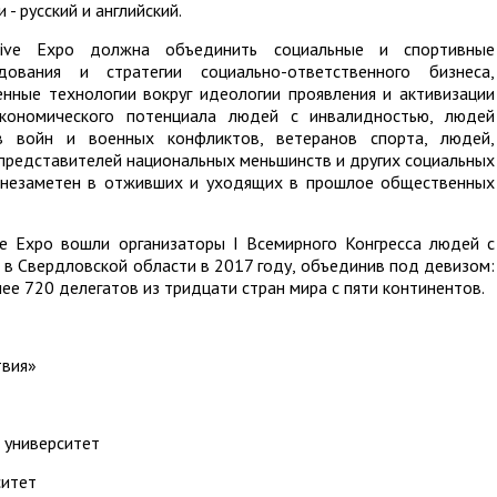
- русский и английский.
lusive Expo должна объединить социальные и спортивные
дования и стратегии социально-ответственного бизнеса,
енные технологии вокруг идеологии проявления и активизации
экономического потенциала людей с инвалидностью, людей
ов войн и военных конфликтов, ветеранов спорта, людей,
представителей национальных меньшинств и других социальных
л незаметен в отживших и уходящих в прошлое общественных
ive Expo вошли организаторы I Всемирного Конгресса людей с
 в Свердловской области в 2017 году, объединив под девизом:
ее 720 делегатов из тридцати стран мира с пяти континентов.
твия»
 университет
ситет