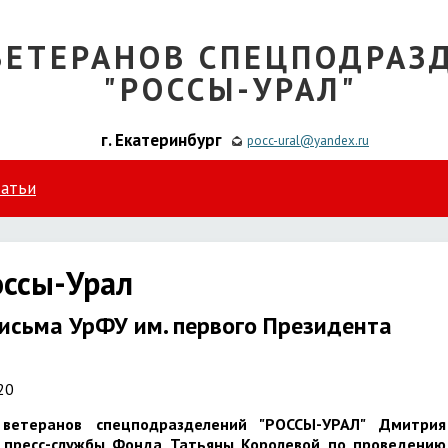
ВЕТЕРАНОВ СПЕЦПОДРАЗ
"РОССЫ-УРАЛ"
г. Екатеринбург
pocc-ural@yandex.ru
татьи
оссы-Урал
исьма УрФУ им. первого Президента
20
ветеранов спецподразделений "РОССЫ-УРАЛ" Дмитрия
 пресс-службы Фонда Татьяны Королевой по проведению