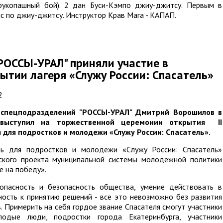
рукопашный бой). 2 дан Буси-Кэмпо джиу-джитсу. Первым в
яс по джиу-джитсу. Инструктор Крав Мага - КАПАП.
РОССЫ-УРАЛ" приняли участие в
ытии лагеря «Служу России: Спасатель»
2
спецподразделений "РОССЫ-УРАЛ" Дмитрий Ворошилов в
я выступил на торжественной церемонии открытия I
I
 для подростков и молодежи «Служу России: Спасатель».
рь для подростков и молодежи «Служу России: Спасатель»
ского проекта муниципальной системы молодежной политики
е на победу».
опасность и безопасность общества, умение действовать в
ность к принятию решений - все это невозможно без развития
. Примерить на себя гордое звание Спасателя смогут участники
одые люди, подростки города Екатеринбурга, участники