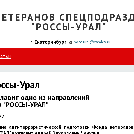
ВЕТЕРАНОВ СПЕЦПОДРАЗ
"РОССЫ-УРАЛ"
г. Екатеринбург
pocc-ural@yandex.ru
татьи
оссы-Урал
главит одно из направлений
а "РОССЫ-УРАЛ"
22
ение антитеррористической подготовки Фонда ветеранов
РАЛ" возглавит Андрей Эдуардович Чечулин.