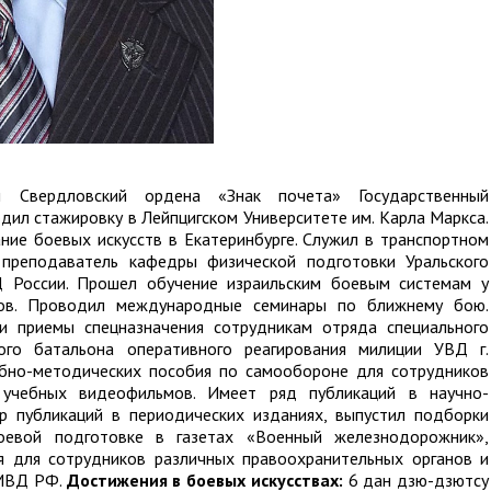
Свердловский ордена «Знак почета» Государственный
одил стажировку в Лейпцигском Университете им. Карла Маркса.
ние боевых искусств в Екатеринбурге. Служил в транспортном
реподаватель кафедры физической подготовки Уральского
 России. Прошел обучение израильским боевым системам у
ов. Проводил международные семинары по ближнему бою.
 приемы спецназначения сотрудникам отряда специального
ого батальона оперативного реагирования милиции УВД г.
ебно-методических пособия по самообороне для сотрудников
учебных видеофильмов. Имеет ряд публикаций в научно-
р публикаций в периодических изданиях, выпустил подборки
евой подготовке в газетах «Военный железнодорожник»,
я для сотрудников различных правоохранительных органов и
 МВД РФ.
Достижения в боевых искусствах:
6 дан дзю-дзютсу