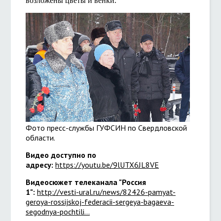
возложены цветы и венки.
Фото пресс-службы ГУФСИН по Свердловской
области.
Видео доступно по
адресу:
https://youtu.be/9lUTX6JL8VE
Видеосюжет телеканала "Россия
1":
http://vesti-ural.ru/news/82426-pamyat-
geroya-rossijskoj-federacii-sergeya-bagaeva-
segodnya-pochtili...