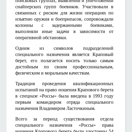
поисковых группах, выявлении и уничтожении
снайперских групп боевиков. Участвовали в
связанных с риском для жизни операциях по
изъятию оружия и боеприпасов, сопровождали
колонны с задержанными боевиками,
выполняли иные задачи в зависимости от
оперативной обстановки.
Одним из символов подразделений
специального назначения является Краповый
берет, его полагается носить только самым
достойным по своим профессиональным,
физическим и моральным качествам.
Традиция проведения квалификационных
испытаний на право ношения Крапового берета
в спецназе «Россы» была введена в 1993 году
первым командиром отряда специального
назначения Владимиром Ласточкиным.
Всего за период существования отдела
специального назначения «Россы» права
ношения Крапового берета были удостоены 54