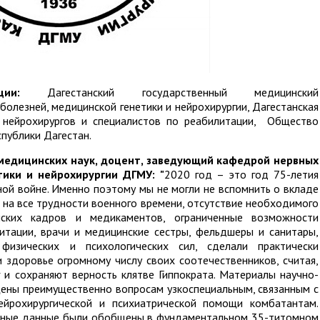
ии:
Дагестанский государственный медицинский
болезней, медицинской генетики и нейрохирургии, Дагестанская
, нейрохирургов и специалистов по реабилитации, Общество
спублики Дагестан.
 медицинских наук, доцент, заведующий кафедрой нервных
тики и нейрохирургии ДГМУ: "
2020 год – это год 75-летия
ой войне. Именно поэтому мы не могли не вспомнить о вкладе
 на все трудности военного времени, отсутствие необходимого
нских кадров и медикаментов, ограниченные возможности
литации, врачи и медицинские сестры, фельдшеры и санитары,
изических и психологических сил, сделали практически
 здоровье огромному числу своих соотечественников, считая,
 и сохраняют верность клятве Гиппократа. Материалы научно-
щены преимущественно вопросам узкоспециальным, связанным с
нейрохирургической и психиатрической помощи комбатантам.
енные данные были обобщены в фундаментальном 35-титомном