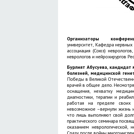
Организаторы конференц
университет, Кафедра нервных 
ассоциация (Союз) неврологов
неврологов и нейрохирургов Ре
Бурлият Абусуева, кандидат
болезней, медицинской гене
Победы в Великой Отечественн
врачей в общее дело. Несмотря
оснащения, нехватку медици
диагностики, терапии и реаби
работая на пределе своих ф
невозможное –вернули жизнь и
что лишь выполняют свой долг
практического семинара посвя
оказанием неврологической, 
Сразу после войны многочисл