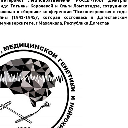
ветеранов спецподразделений "РОССЫ-УРАЛ" Дмитрия
нда Татьяны Королевой и Ольги Ломтатидзе, сотрудника
икован в сборнике конференции "Психоневрология в годы
ны (1941-1945)", которая состоялась в Дагестанском
 университете, г.Махачкала, Республика Дагестан.