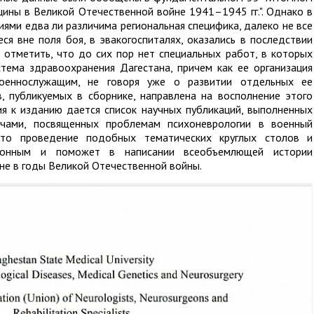
ины в Великой Отечественной войне 1941–1945 гг.". Однако в
ями едва ли различима региональная специфика, далеко не все
я вне поля боя, в эвакогоспиталях, оказались в последствии
 отметить, что до сих пор нет специальных работ, в которых
тема здравоохранения Дагестана, причем как ее организация
оеннослужащим, не говоря уже о развитии отдельных ее
в, публикуемых в сборнике, направлена на восполнение этого
ия к изданию дается список научных публикаций, выполненных
ачами, посвященных проблемам психоневрологии в военный
 что проведение подобных тематических круглых столов и
ионным и поможет в написании всеобъемлющей истории
не в годы Великой Отечественной войны.