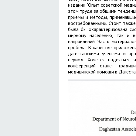
издании "Опыт советской медиц
этом труде за общими тенденци
приемы и методы, применявшиес
востребованными. Стоит также
была бы охарактеризована сис
мирному населению, так и в
направлений. Часть материало
пробела. В качестве приложен
дагестанскими учеными и вр
период. Хочется надеяться,
конференций станет традиц
медицинской помощи в Дагеста