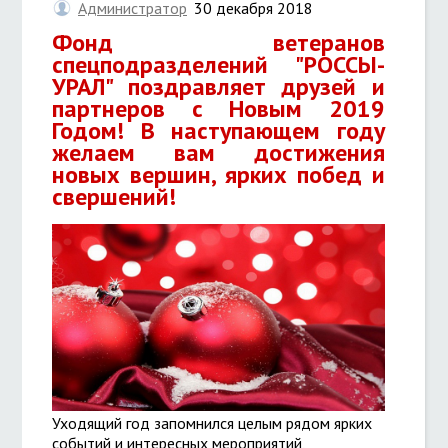
Администратор
30 декабря 2018
Фонд ветеранов
спецподразделений "РОССЫ-
УРАЛ" поздравляет друзей и
партнеров с Новым 2019
Годом! В наступающем году
желаем вам достижения
новых вершин, ярких побед и
свершений!
Уходящий год запомнился целым рядом ярких
событий и интересных мероприятий,