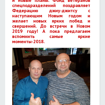
и новые планы. Фонд ветеранов
спецподразделений поздравляет
Федерацию джиу-джитсу с
наступающим Новым годом и
желает новых ярких побед и
свершений. До встречи в Новом
2019 году! А пока предлагаем
вспомнить самые яркие
моменты-2018.