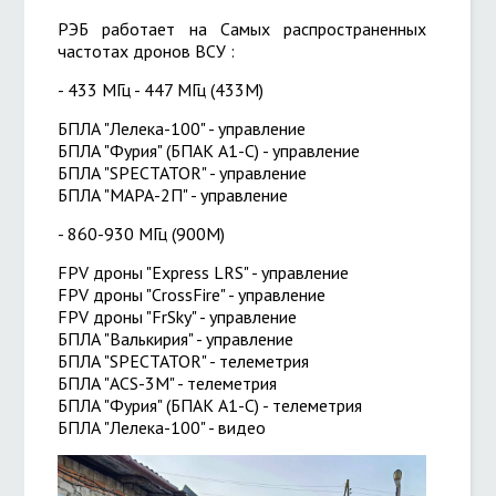
РЭБ работает на Самых распространенных
частотах дронов ВСУ :
- 433 МГц - 447 МГц (433M)
БПЛА "Лелека-100" - управление
БПЛА "Фурия" (БПАК А1-С) - управление
БПЛА "SPECTATOR" - управление
БПЛА "МАРА-2П" - управление
- 860-930 МГц (900M)
FPV дроны "Express LRS" - управление
FPV дроны "CrossFire" - управление
FPV дроны "FrSky" - управление
БПЛА "Валькирия" - управление
БПЛА "SPECTATOR" - телеметрия
БПЛА "ACS-3M" - телеметрия
БПЛА "Фурия" (БПАК А1-С) - телеметрия
БПЛА "Лелека-100" - видео