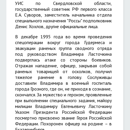
УИС по Свердловской области,
государственный советник РФ первого класса
Е.А. Суворов,
заместитель начальника отдела
специального назначения "Россы" подполковник
Денис Хохлов
, другие официальные лица.
В декабре 1995 года во время проведения
спецоперации вокруг города Гудермеса и
эвакуации раненых группа сводного отряда
под руководством Владимира Ласточкина
подверглась атаке со стороны боевиков.
Отражая нападение, офицер, закрывая собой
раненых товарищей от осколков, получил
тяжелое ранение в голову. Сослуживцы
доставили Владимира в военный госпиталь
города Грозного, где он, не приходя в сознание,
скончался. За мужество и героизм, проявленные
при выполнении специального задания, майору
милиции Владимиру Евгеньевичу Ласточкину
Указом Президента Российской Федерации
посмертно присвоено звание Героя Российской
Федерации. Похоронен офицер на родине – в
Екатеринбурге.